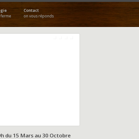
gie
Contact
a ferme
on vous réponds
9h du
15 Mars au 30 Octobre