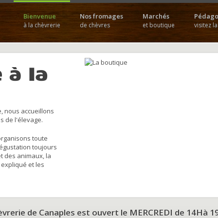
Bienvenue
Nos fromages
Marchés
Pédago
à la chèvrerie
de chèvres
et boutique
visitez l
 à la
, nous accueillons
s de l'élevage.
organisons toute
dégustation toujours
et des animaux, la
 expliqué et les
hèvrerie de Canaples est ouvert le MERCREDI de 14Hà 1