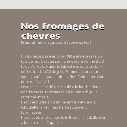
Nos fromages de
chèvres
Frais, affiné, originaux, découvrez les !
Un fromage pèse environ 180 g et nécessite un
litre de lait. Chaque jour, une chèvre donne 2 à 3
litres. Après la traite, le lait est mis dans un tank
où il refroidit à 20 degrés. Ferment et pressure
sont ajoutés pour le faire cailler. Cette opération
dure de 24 à 48 h.
Ensuite le lait caillé est moulé à la louche dans
une faisselle. Le fromage s’égoutte 12h, puis
retourné et salé.
Il est vendu frais ou affiné entre 3 et 6 mois.
Ciboulette, ail et fines herbes peuvent
l’aromatiser.
Notre spécialité s’appelle le Bicottin, médaille d’or
à la foire de la Cappelle.