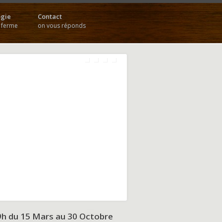
gie
Contact
a ferme
on vous réponds
9h du
15 Mars au 30 Octobre