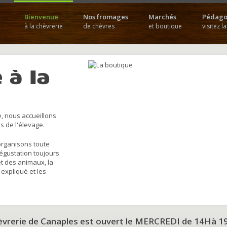
Bienvenue
Nos fromages
Marchés
Pédago
à la chèvrerie
de chèvres
et boutique
visitez l
 à la
, nous accueillons
s de l'élevage.
organisons toute
dégustation toujours
et des animaux, la
 expliqué et les
hèvrerie de Canaples est ouvert le MERCREDI de 14Hà 1