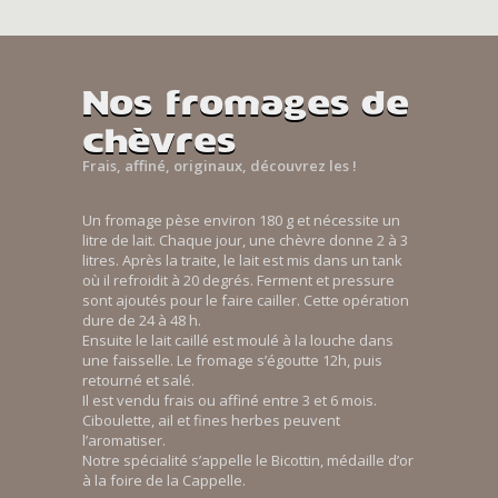
Nos fromages de
chèvres
Frais, affiné, originaux, découvrez les !
Un fromage pèse environ 180 g et nécessite un
litre de lait. Chaque jour, une chèvre donne 2 à 3
litres. Après la traite, le lait est mis dans un tank
où il refroidit à 20 degrés. Ferment et pressure
sont ajoutés pour le faire cailler. Cette opération
dure de 24 à 48 h.
Ensuite le lait caillé est moulé à la louche dans
une faisselle. Le fromage s’égoutte 12h, puis
retourné et salé.
Il est vendu frais ou affiné entre 3 et 6 mois.
Ciboulette, ail et fines herbes peuvent
l’aromatiser.
Notre spécialité s’appelle le Bicottin, médaille d’or
à la foire de la Cappelle.