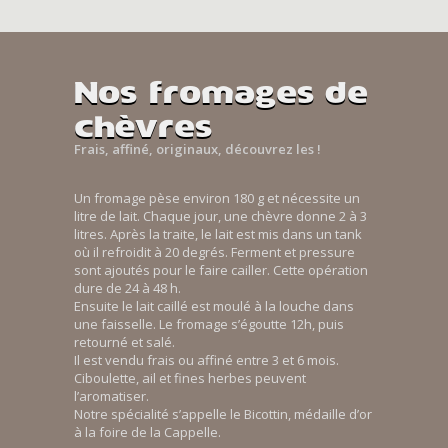
Nos fromages de
chèvres
Frais, affiné, originaux, découvrez les !
Un fromage pèse environ 180 g et nécessite un
litre de lait. Chaque jour, une chèvre donne 2 à 3
litres. Après la traite, le lait est mis dans un tank
où il refroidit à 20 degrés. Ferment et pressure
sont ajoutés pour le faire cailler. Cette opération
dure de 24 à 48 h.
Ensuite le lait caillé est moulé à la louche dans
une faisselle. Le fromage s’égoutte 12h, puis
retourné et salé.
Il est vendu frais ou affiné entre 3 et 6 mois.
Ciboulette, ail et fines herbes peuvent
l’aromatiser.
Notre spécialité s’appelle le Bicottin, médaille d’or
à la foire de la Cappelle.