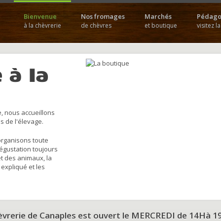
Bienvenue
Nos fromages
Marchés
Pédago
à la chèvrerie
de chèvres
et boutique
visitez l
 à la
, nous accueillons
s de l'élevage.
organisons toute
dégustation toujours
et des animaux, la
 expliqué et les
hèvrerie de Canaples est ouvert le MERCREDI de 14Hà 1