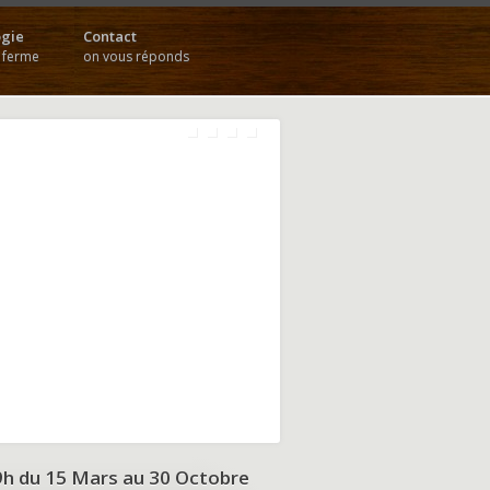
gie
Contact
a ferme
on vous réponds
9h du
15 Mars au 30 Octobre