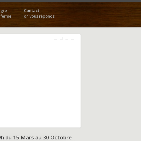
gie
Contact
a ferme
on vous réponds
9h du
15 Mars au 30 Octobre