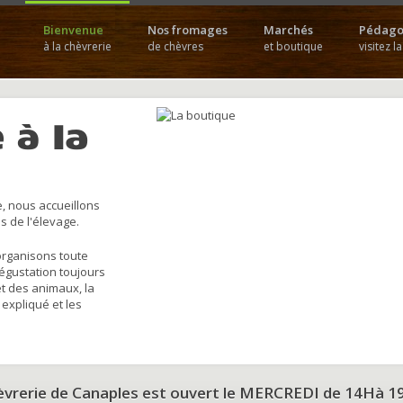
Bienvenue
Nos fromages
Marchés
Pédago
à la chèvrerie
de chèvres
et boutique
visitez l
 à la
, nous accueillons
s de l'élevage.
organisons toute
dégustation toujours
et des animaux, la
 expliqué et les
hèvrerie de Canaples est ouvert le MERCREDI de 14Hà 1