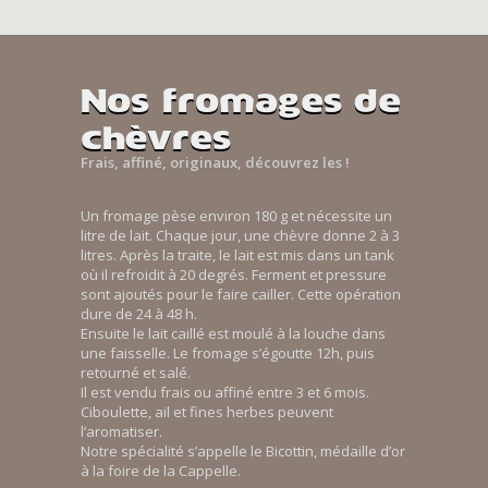
Nos fromages de
chèvres
Frais, affiné, originaux, découvrez les !
Un fromage pèse environ 180 g et nécessite un
litre de lait. Chaque jour, une chèvre donne 2 à 3
litres. Après la traite, le lait est mis dans un tank
où il refroidit à 20 degrés. Ferment et pressure
sont ajoutés pour le faire cailler. Cette opération
dure de 24 à 48 h.
Ensuite le lait caillé est moulé à la louche dans
une faisselle. Le fromage s’égoutte 12h, puis
retourné et salé.
Il est vendu frais ou affiné entre 3 et 6 mois.
Ciboulette, ail et fines herbes peuvent
l’aromatiser.
Notre spécialité s’appelle le Bicottin, médaille d’or
à la foire de la Cappelle.