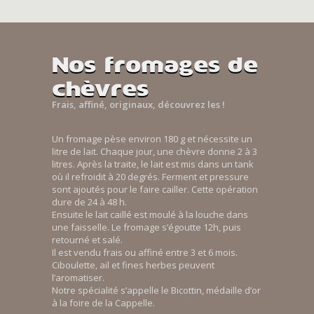
Nos fromages de
chèvres
Frais, affiné, originaux, découvrez les !
Un fromage pèse environ 180 g et nécessite un
litre de lait. Chaque jour, une chèvre donne 2 à 3
litres. Après la traite, le lait est mis dans un tank
où il refroidit à 20 degrés. Ferment et pressure
sont ajoutés pour le faire cailler. Cette opération
dure de 24 à 48 h.
Ensuite le lait caillé est moulé à la louche dans
une faisselle. Le fromage s’égoutte 12h, puis
retourné et salé.
Il est vendu frais ou affiné entre 3 et 6 mois.
Ciboulette, ail et fines herbes peuvent
l’aromatiser.
Notre spécialité s’appelle le Bicottin, médaille d’or
à la foire de la Cappelle.