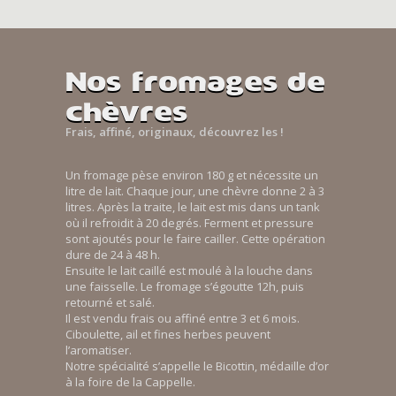
Nos fromages de
chèvres
Frais, affiné, originaux, découvrez les !
Un fromage pèse environ 180 g et nécessite un
litre de lait. Chaque jour, une chèvre donne 2 à 3
litres. Après la traite, le lait est mis dans un tank
où il refroidit à 20 degrés. Ferment et pressure
sont ajoutés pour le faire cailler. Cette opération
dure de 24 à 48 h.
Ensuite le lait caillé est moulé à la louche dans
une faisselle. Le fromage s’égoutte 12h, puis
retourné et salé.
Il est vendu frais ou affiné entre 3 et 6 mois.
Ciboulette, ail et fines herbes peuvent
l’aromatiser.
Notre spécialité s’appelle le Bicottin, médaille d’or
à la foire de la Cappelle.