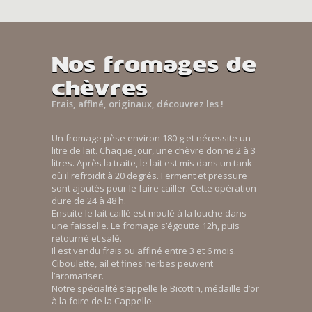
Nos fromages de
chèvres
Frais, affiné, originaux, découvrez les !
Un fromage pèse environ 180 g et nécessite un
litre de lait. Chaque jour, une chèvre donne 2 à 3
litres. Après la traite, le lait est mis dans un tank
où il refroidit à 20 degrés. Ferment et pressure
sont ajoutés pour le faire cailler. Cette opération
dure de 24 à 48 h.
Ensuite le lait caillé est moulé à la louche dans
une faisselle. Le fromage s’égoutte 12h, puis
retourné et salé.
Il est vendu frais ou affiné entre 3 et 6 mois.
Ciboulette, ail et fines herbes peuvent
l’aromatiser.
Notre spécialité s’appelle le Bicottin, médaille d’or
à la foire de la Cappelle.