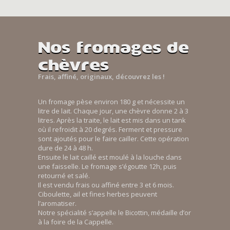
Nos fromages de
chèvres
Frais, affiné, originaux, découvrez les !
Un fromage pèse environ 180 g et nécessite un
litre de lait. Chaque jour, une chèvre donne 2 à 3
litres. Après la traite, le lait est mis dans un tank
où il refroidit à 20 degrés. Ferment et pressure
sont ajoutés pour le faire cailler. Cette opération
dure de 24 à 48 h.
Ensuite le lait caillé est moulé à la louche dans
une faisselle. Le fromage s’égoutte 12h, puis
retourné et salé.
Il est vendu frais ou affiné entre 3 et 6 mois.
Ciboulette, ail et fines herbes peuvent
l’aromatiser.
Notre spécialité s’appelle le Bicottin, médaille d’or
à la foire de la Cappelle.