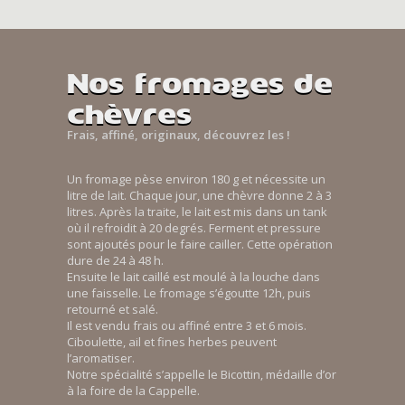
Nos fromages de
chèvres
Frais, affiné, originaux, découvrez les !
Un fromage pèse environ 180 g et nécessite un
litre de lait. Chaque jour, une chèvre donne 2 à 3
litres. Après la traite, le lait est mis dans un tank
où il refroidit à 20 degrés. Ferment et pressure
sont ajoutés pour le faire cailler. Cette opération
dure de 24 à 48 h.
Ensuite le lait caillé est moulé à la louche dans
une faisselle. Le fromage s’égoutte 12h, puis
retourné et salé.
Il est vendu frais ou affiné entre 3 et 6 mois.
Ciboulette, ail et fines herbes peuvent
l’aromatiser.
Notre spécialité s’appelle le Bicottin, médaille d’or
à la foire de la Cappelle.