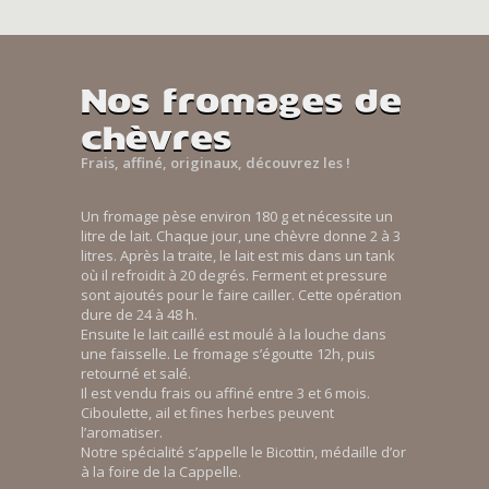
Nos fromages de
chèvres
Frais, affiné, originaux, découvrez les !
Un fromage pèse environ 180 g et nécessite un
litre de lait. Chaque jour, une chèvre donne 2 à 3
litres. Après la traite, le lait est mis dans un tank
où il refroidit à 20 degrés. Ferment et pressure
sont ajoutés pour le faire cailler. Cette opération
dure de 24 à 48 h.
Ensuite le lait caillé est moulé à la louche dans
une faisselle. Le fromage s’égoutte 12h, puis
retourné et salé.
Il est vendu frais ou affiné entre 3 et 6 mois.
Ciboulette, ail et fines herbes peuvent
l’aromatiser.
Notre spécialité s’appelle le Bicottin, médaille d’or
à la foire de la Cappelle.