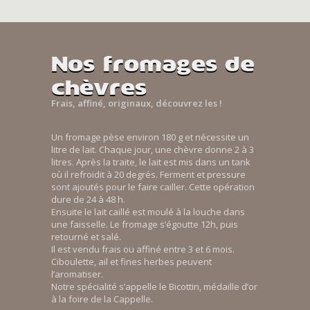
Nos fromages de
chèvres
Frais, affiné, originaux, découvrez les !
Un fromage pèse environ 180 g et nécessite un
litre de lait. Chaque jour, une chèvre donne 2 à 3
litres. Après la traite, le lait est mis dans un tank
où il refroidit à 20 degrés. Ferment et pressure
sont ajoutés pour le faire cailler. Cette opération
dure de 24 à 48 h.
Ensuite le lait caillé est moulé à la louche dans
une faisselle. Le fromage s’égoutte 12h, puis
retourné et salé.
Il est vendu frais ou affiné entre 3 et 6 mois.
Ciboulette, ail et fines herbes peuvent
l’aromatiser.
Notre spécialité s’appelle le Bicottin, médaille d’or
à la foire de la Cappelle.