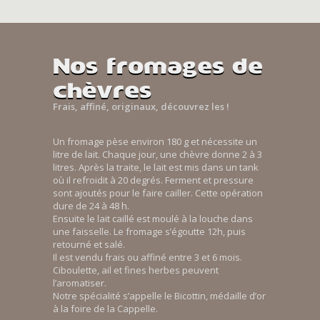
Nos fromages de
chèvres
Frais, affiné, originaux, découvrez les !
Un fromage pèse environ 180 g et nécessite un
litre de lait. Chaque jour, une chèvre donne 2 à 3
litres. Après la traite, le lait est mis dans un tank
où il refroidit à 20 degrés. Ferment et pressure
sont ajoutés pour le faire cailler. Cette opération
dure de 24 à 48 h.
Ensuite le lait caillé est moulé à la louche dans
une faisselle. Le fromage s’égoutte 12h, puis
retourné et salé.
Il est vendu frais ou affiné entre 3 et 6 mois.
Ciboulette, ail et fines herbes peuvent
l’aromatiser.
Notre spécialité s’appelle le Bicottin, médaille d’or
à la foire de la Cappelle.