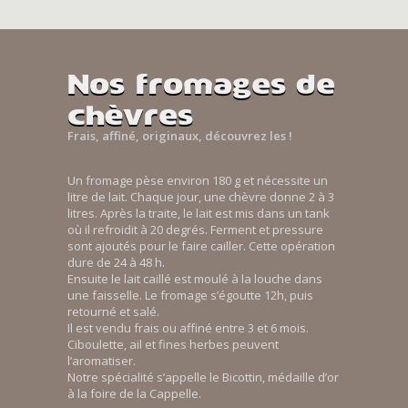
Nos fromages de
chèvres
Frais, affiné, originaux, découvrez les !
Un fromage pèse environ 180 g et nécessite un
litre de lait. Chaque jour, une chèvre donne 2 à 3
litres. Après la traite, le lait est mis dans un tank
où il refroidit à 20 degrés. Ferment et pressure
sont ajoutés pour le faire cailler. Cette opération
dure de 24 à 48 h.
Ensuite le lait caillé est moulé à la louche dans
une faisselle. Le fromage s’égoutte 12h, puis
retourné et salé.
Il est vendu frais ou affiné entre 3 et 6 mois.
Ciboulette, ail et fines herbes peuvent
l’aromatiser.
Notre spécialité s’appelle le Bicottin, médaille d’or
à la foire de la Cappelle.