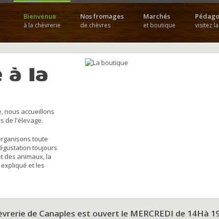
Bienvenue
Nos fromages
Marchés
Pédago
à la chèvrerie
de chèvres
et boutique
visitez l
 à la
, nous accueillons
s de l'élevage.
organisons toute
dégustation toujours
et des animaux, la
 expliqué et les
hèvrerie de Canaples est ouvert le MERCREDI de 14Hà 1