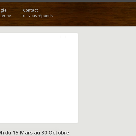
gie
Contact
a ferme
on vous réponds
9h du
15 Mars au 30 Octobre