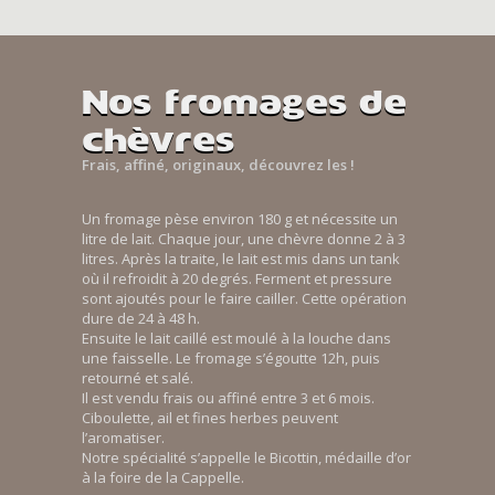
Nos fromages de
chèvres
Frais, affiné, originaux, découvrez les !
Un fromage pèse environ 180 g et nécessite un
litre de lait. Chaque jour, une chèvre donne 2 à 3
litres. Après la traite, le lait est mis dans un tank
où il refroidit à 20 degrés. Ferment et pressure
sont ajoutés pour le faire cailler. Cette opération
dure de 24 à 48 h.
Ensuite le lait caillé est moulé à la louche dans
une faisselle. Le fromage s’égoutte 12h, puis
retourné et salé.
Il est vendu frais ou affiné entre 3 et 6 mois.
Ciboulette, ail et fines herbes peuvent
l’aromatiser.
Notre spécialité s’appelle le Bicottin, médaille d’or
à la foire de la Cappelle.