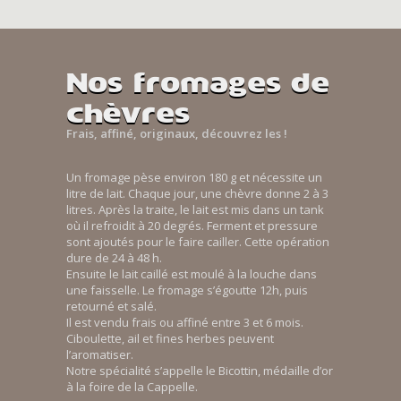
Nos fromages de
chèvres
Frais, affiné, originaux, découvrez les !
Un fromage pèse environ 180 g et nécessite un
litre de lait. Chaque jour, une chèvre donne 2 à 3
litres. Après la traite, le lait est mis dans un tank
où il refroidit à 20 degrés. Ferment et pressure
sont ajoutés pour le faire cailler. Cette opération
dure de 24 à 48 h.
Ensuite le lait caillé est moulé à la louche dans
une faisselle. Le fromage s’égoutte 12h, puis
retourné et salé.
Il est vendu frais ou affiné entre 3 et 6 mois.
Ciboulette, ail et fines herbes peuvent
l’aromatiser.
Notre spécialité s’appelle le Bicottin, médaille d’or
à la foire de la Cappelle.