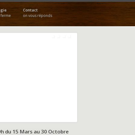
gie
Contact
a ferme
on vous réponds
9h du
15 Mars au 30 Octobre