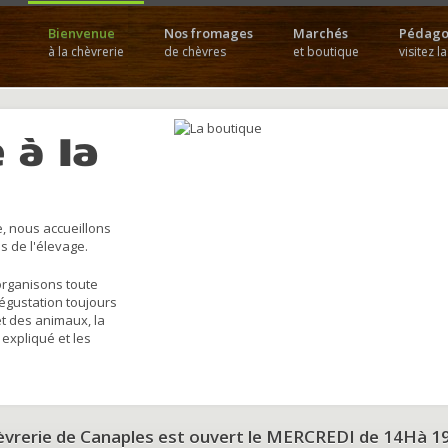
Bienvenue
Nos fromages
Marchés
Pédago
à la chèvrerie
de chèvres
et boutique
visitez l
 à la
, nous accueillons
s de l'élevage.
organisons toute
dégustation toujours
et des animaux, la
 expliqué et les
hèvrerie de Canaples est ouvert le MERCREDI de 14Hà 1