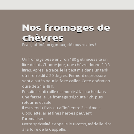
Nos fromages de
chèvres
Frais, affiné, originaux, découvrez les !
Un fromage pèse environ 180 g et nécessite un
litre de lait. Chaque jour, une chèvre donne 2 à 3
litres. Après la traite, le lait est mis dans un tank
où il refroidit à 20 degrés. Ferment et pressure
sont ajoutés pour le faire cailler. Cette opération
dure de 24 à 48 h.
Ensuite le lait caillé est moulé à la louche dans
une faisselle. Le fromage s’égoutte 12h, puis
retourné et salé.
Il est vendu frais ou affiné entre 3 et 6 mois.
Ciboulette, ail et fines herbes peuvent
l’aromatiser.
Notre spécialité s’appelle le Bicottin, médaille d’or
à la foire de la Cappelle.