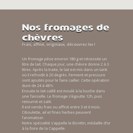
Nos fromages de
chèvres
Frais, affiné, originaux, découvrez les !
Un fromage pèse environ 180 g et nécessite un
litre de lait. Chaque jour, une chèvre donne 2 à 3
litres. Après la traite, le lait est mis dans un tank
où il refroidit à 20 degrés. Ferment et pressure
sont ajoutés pour le faire cailler. Cette opération
dure de 24 à 48 h.
Ensuite le lait caillé est moulé à la louche dans
une faisselle. Le fromage s’égoutte 12h, puis
retourné et salé.
Il est vendu frais ou affiné entre 3 et 6 mois.
Ciboulette, ail et fines herbes peuvent
l’aromatiser.
Notre spécialité s’appelle le Bicottin, médaille d’or
à la foire de la Cappelle.