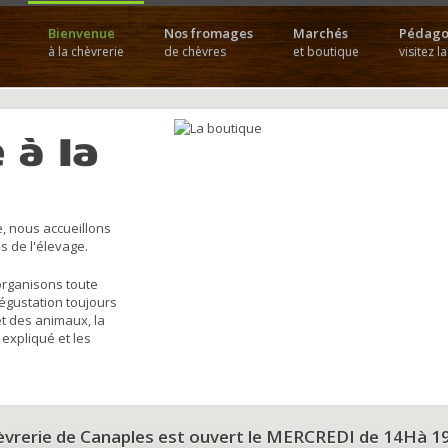
Bienvenue
Nos fromages
Marchés
Pédago
à la chèvrerie
de chèvres
et boutique
visitez l
 à la
, nous accueillons
s de l'élevage.
organisons toute
dégustation toujours
et des animaux, la
 expliqué et les
hèvrerie de Canaples est ouvert le MERCREDI de 14Hà 1