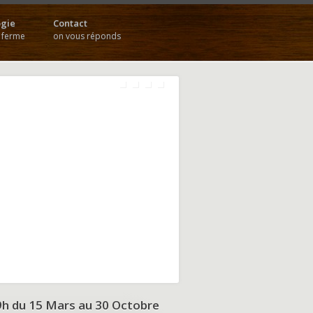
gie
Contact
a ferme
on vous réponds
9h du
15 Mars au 30 Octobre