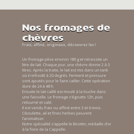
Nos fromages de
chèvres
Frais, affiné, originaux, découvrez les !
Un fromage pèse environ 180 g et nécessite un
litre de lait. Chaque jour, une chèvre donne 2 à 3
litres. Après la traite, le lait est mis dans un tank
où il refroidit à 20 degrés. Ferment et pressure
sont ajoutés pour le faire cailler. Cette opération
dure de 24 à 48 h.
Ensuite le lait caillé est moulé à la louche dans
une faisselle. Le fromage s’égoutte 12h, puis
retourné et salé.
Il est vendu frais ou affiné entre 3 et 6 mois.
Ciboulette, ail et fines herbes peuvent
l’aromatiser.
Notre spécialité s’appelle le Bicottin, médaille d’or
à la foire de la Cappelle.