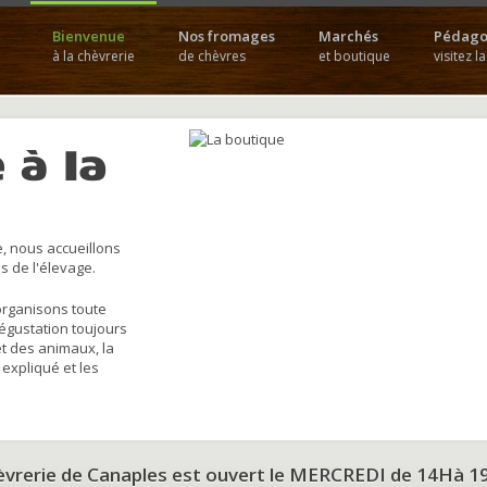
Bienvenue
Nos fromages
Marchés
Pédago
à la chèvrerie
de chèvres
et boutique
visitez l
 à la
, nous accueillons
s de l'élevage.
organisons toute
dégustation toujours
et des animaux, la
 expliqué et les
hèvrerie de Canaples est ouvert le MERCREDI de 14Hà 1