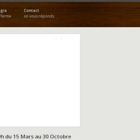
gie
Contact
a ferme
on vous réponds
9h du
15 Mars au 30 Octobre