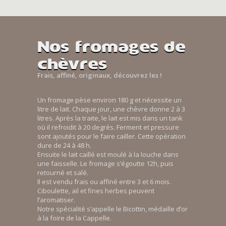
Nos fromages de
chèvres
Frais, affiné, originaux, découvrez les !
Un fromage pèse environ 180 g et nécessite un
litre de lait. Chaque jour, une chèvre donne 2 à 3
litres. Après la traite, le lait est mis dans un tank
où il refroidit à 20 degrés. Ferment et pressure
sont ajoutés pour le faire cailler. Cette opération
dure de 24 à 48 h.
Ensuite le lait caillé est moulé à la louche dans
une faisselle. Le fromage s’égoutte 12h, puis
retourné et salé.
Il est vendu frais ou affiné entre 3 et 6 mois.
Ciboulette, ail et fines herbes peuvent
l’aromatiser.
Notre spécialité s’appelle le Bicottin, médaille d’or
à la foire de la Cappelle.