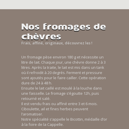
Nos fromages de
chèvres
Frais, affiné, originaux, découvrez les !
Un fromage pèse environ 180 g et nécessite un
litre de lait. Chaque jour, une chèvre donne 2 à 3
litres. Après la traite, le lait est mis dans un tank
où il refroidit à 20 degrés. Ferment et pressure
sont ajoutés pour le faire cailler. Cette opération
dure de 24 à 48 h.
Ensuite le lait caillé est moulé à la louche dans
une faisselle. Le fromage s’égoutte 12h, puis
retourné et salé.
Il est vendu frais ou affiné entre 3 et 6 mois.
Ciboulette, ail et fines herbes peuvent
l’aromatiser.
Notre spécialité s’appelle le Bicottin, médaille d’or
à la foire de la Cappelle.