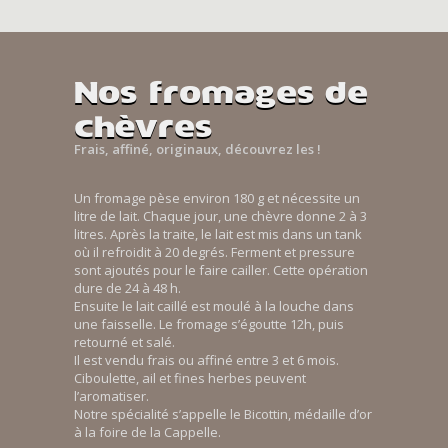
Nos fromages de
chèvres
Frais, affiné, originaux, découvrez les !
Un fromage pèse environ 180 g et nécessite un
litre de lait. Chaque jour, une chèvre donne 2 à 3
litres. Après la traite, le lait est mis dans un tank
où il refroidit à 20 degrés. Ferment et pressure
sont ajoutés pour le faire cailler. Cette opération
dure de 24 à 48 h.
Ensuite le lait caillé est moulé à la louche dans
une faisselle. Le fromage s’égoutte 12h, puis
retourné et salé.
Il est vendu frais ou affiné entre 3 et 6 mois.
Ciboulette, ail et fines herbes peuvent
l’aromatiser.
Notre spécialité s’appelle le Bicottin, médaille d’or
à la foire de la Cappelle.