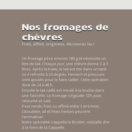
Nos fromages de
chèvres
Frais, affiné, originaux, découvrez les !
Un fromage pèse environ 180 g et nécessite un
litre de lait. Chaque jour, une chèvre donne 2 à 3
litres. Après la traite, le lait est mis dans un tank
où il refroidit à 20 degrés. Ferment et pressure
sont ajoutés pour le faire cailler. Cette opération
dure de 24 à 48 h.
Ensuite le lait caillé est moulé à la louche dans
une faisselle. Le fromage s’égoutte 12h, puis
retourné et salé.
Il est vendu frais ou affiné entre 3 et 6 mois.
Ciboulette, ail et fines herbes peuvent
l’aromatiser.
Notre spécialité s’appelle le Bicottin, médaille d’or
à la foire de la Cappelle.