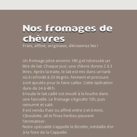
Nos fromages de
chèvres
Frais, affiné, originaux, découvrez les !
Un fromage pèse environ 180 g et nécessite un
litre de lait. Chaque jour, une chèvre donne 2 à 3
litres. Après la traite, le lait est mis dans un tank
où il refroidit à 20 degrés. Ferment et pressure
sont ajoutés pour le faire cailler. Cette opération
dure de 24 à 48 h.
Ensuite le lait caillé est moulé à la louche dans
une faisselle. Le fromage s’égoutte 12h, puis
retourné et salé.
Il est vendu frais ou affiné entre 3 et 6 mois.
Ciboulette, ail et fines herbes peuvent
l’aromatiser.
Notre spécialité s’appelle le Bicottin, médaille d’or
à la foire de la Cappelle.