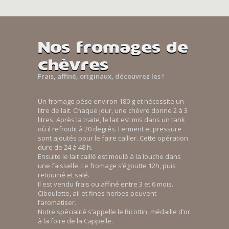
Nos fromages de
chèvres
Frais, affiné, originaux, découvrez les !
Un fromage pèse environ 180 g et nécessite un
litre de lait. Chaque jour, une chèvre donne 2 à 3
litres. Après la traite, le lait est mis dans un tank
où il refroidit à 20 degrés. Ferment et pressure
sont ajoutés pour le faire cailler. Cette opération
dure de 24 à 48 h.
Ensuite le lait caillé est moulé à la louche dans
une faisselle. Le fromage s’égoutte 12h, puis
retourné et salé.
Il est vendu frais ou affiné entre 3 et 6 mois.
Ciboulette, ail et fines herbes peuvent
l’aromatiser.
Notre spécialité s’appelle le Bicottin, médaille d’or
à la foire de la Cappelle.