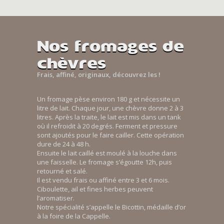
Nos fromages de
chèvres
Frais, affiné, originaux, découvrez les !
Un fromage pèse environ 180 g et nécessite un
litre de lait. Chaque jour, une chèvre donne 2 à 3
litres. Après la traite, le lait est mis dans un tank
où il refroidit à 20 degrés. Ferment et pressure
sont ajoutés pour le faire cailler. Cette opération
dure de 24 à 48 h.
Ensuite le lait caillé est moulé à la louche dans
une faisselle. Le fromage s’égoutte 12h, puis
retourné et salé.
Il est vendu frais ou affiné entre 3 et 6 mois.
Ciboulette, ail et fines herbes peuvent
l’aromatiser.
Notre spécialité s’appelle le Bicottin, médaille d’or
à la foire de la Cappelle.