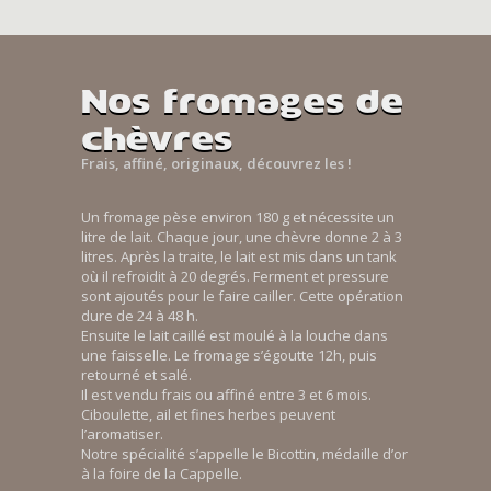
Nos fromages de
chèvres
Frais, affiné, originaux, découvrez les !
Un fromage pèse environ 180 g et nécessite un
litre de lait. Chaque jour, une chèvre donne 2 à 3
litres. Après la traite, le lait est mis dans un tank
où il refroidit à 20 degrés. Ferment et pressure
sont ajoutés pour le faire cailler. Cette opération
dure de 24 à 48 h.
Ensuite le lait caillé est moulé à la louche dans
une faisselle. Le fromage s’égoutte 12h, puis
retourné et salé.
Il est vendu frais ou affiné entre 3 et 6 mois.
Ciboulette, ail et fines herbes peuvent
l’aromatiser.
Notre spécialité s’appelle le Bicottin, médaille d’or
à la foire de la Cappelle.