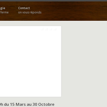
gie
Contact
a ferme
on vous réponds
9h du
15 Mars au 30 Octobre