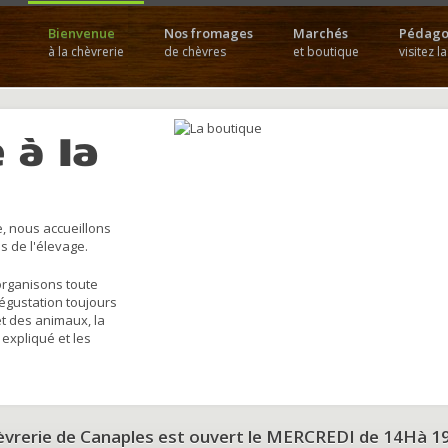
Bienvenue
Nos fromages
Marchés
Pédago
à la chèvrerie
de chèvres
et boutique
visitez l
 à la
, nous accueillons
s de l'élevage.
organisons toute
dégustation toujours
et des animaux, la
 expliqué et les
hèvrerie de Canaples est ouvert le MERCREDI de 14Hà 1