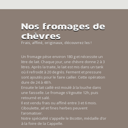
Nos fromages de
chèvres
Frais, affiné, originaux, découvrez les !
Un fromage pèse environ 180 g et nécessite un
litre de lait. Chaque jour, une chèvre donne 2 à 3
litres. Après la traite, le lait est mis dans un tank
où il refroidit à 20 degrés. Ferment et pressure
sont ajoutés pour le faire cailler. Cette opération
dure de 24 à 48 h.
Ensuite le lait caillé est moulé à la louche dans
une faisselle. Le fromage s’égoutte 12h, puis
retourné et salé.
Il est vendu frais ou affiné entre 3 et 6 mois.
Ciboulette, ail et fines herbes peuvent
l’aromatiser.
Notre spécialité s’appelle le Bicottin, médaille d’or
à la foire de la Cappelle.