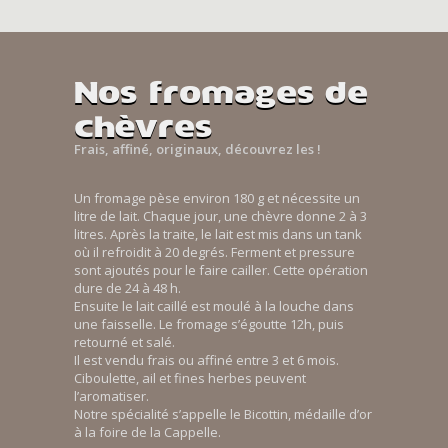
Nos fromages de
chèvres
Frais, affiné, originaux, découvrez les !
Un fromage pèse environ 180 g et nécessite un
litre de lait. Chaque jour, une chèvre donne 2 à 3
litres. Après la traite, le lait est mis dans un tank
où il refroidit à 20 degrés. Ferment et pressure
sont ajoutés pour le faire cailler. Cette opération
dure de 24 à 48 h.
Ensuite le lait caillé est moulé à la louche dans
une faisselle. Le fromage s’égoutte 12h, puis
retourné et salé.
Il est vendu frais ou affiné entre 3 et 6 mois.
Ciboulette, ail et fines herbes peuvent
l’aromatiser.
Notre spécialité s’appelle le Bicottin, médaille d’or
à la foire de la Cappelle.