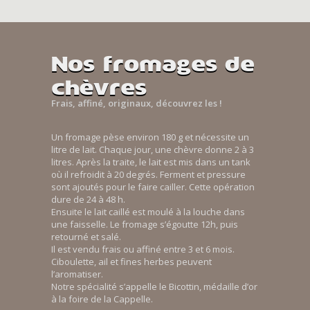
Nos fromages de
chèvres
Frais, affiné, originaux, découvrez les !
Un fromage pèse environ 180 g et nécessite un
litre de lait. Chaque jour, une chèvre donne 2 à 3
litres. Après la traite, le lait est mis dans un tank
où il refroidit à 20 degrés. Ferment et pressure
sont ajoutés pour le faire cailler. Cette opération
dure de 24 à 48 h.
Ensuite le lait caillé est moulé à la louche dans
une faisselle. Le fromage s’égoutte 12h, puis
retourné et salé.
Il est vendu frais ou affiné entre 3 et 6 mois.
Ciboulette, ail et fines herbes peuvent
l’aromatiser.
Notre spécialité s’appelle le Bicottin, médaille d’or
à la foire de la Cappelle.