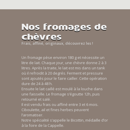
Nos fromages de
chèvres
Frais, affiné, originaux, découvrez les !
Un fromage pèse environ 180 g et nécessite un
litre de lait. Chaque jour, une chèvre donne 2 à 3
litres. Après la traite, le lait est mis dans un tank
où il refroidit à 20 degrés. Ferment et pressure
sont ajoutés pour le faire cailler. Cette opération
dure de 24 à 48 h.
Ensuite le lait caillé est moulé à la louche dans
une faisselle. Le fromage s’égoutte 12h, puis
retourné et salé.
Il est vendu frais ou affiné entre 3 et 6 mois.
Ciboulette, ail et fines herbes peuvent
l’aromatiser.
Notre spécialité s’appelle le Bicottin, médaille d’or
à la foire de la Cappelle.