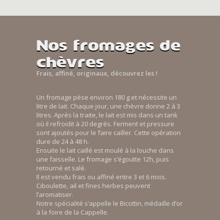
Nos fromages de
chèvres
Frais, affiné, originaux, découvrez les !
Un fromage pèse environ 180 g et nécessite un
litre de lait. Chaque jour, une chèvre donne 2 à 3
litres. Après la traite, le lait est mis dans un tank
où il refroidit à 20 degrés. Ferment et pressure
sont ajoutés pour le faire cailler. Cette opération
dure de 24 à 48 h.
Ensuite le lait caillé est moulé à la louche dans
une faisselle. Le fromage s’égoutte 12h, puis
retourné et salé.
Il est vendu frais ou affiné entre 3 et 6 mois.
Ciboulette, ail et fines herbes peuvent
l’aromatiser.
Notre spécialité s’appelle le Bicottin, médaille d’or
à la foire de la Cappelle.