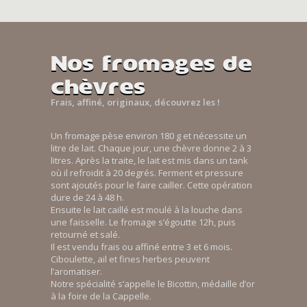
Nos fromages de
chèvres
Frais, affiné, originaux, découvrez les !
Un fromage pèse environ 180 g et nécessite un
litre de lait. Chaque jour, une chèvre donne 2 à 3
litres. Après la traite, le lait est mis dans un tank
où il refroidit à 20 degrés. Ferment et pressure
sont ajoutés pour le faire cailler. Cette opération
dure de 24 à 48 h.
Ensuite le lait caillé est moulé à la louche dans
une faisselle. Le fromage s’égoutte 12h, puis
retourné et salé.
Il est vendu frais ou affiné entre 3 et 6 mois.
Ciboulette, ail et fines herbes peuvent
l’aromatiser.
Notre spécialité s’appelle le Bicottin, médaille d’or
à la foire de la Cappelle.