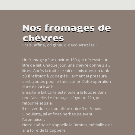
Nos fromages de
chèvres
Frais, affiné, originaux, découvrez les !
Un fromage pèse environ 180 g et nécessite un
litre de lait. Chaque jour, une chèvre donne 2 à 3
litres. Après la traite, le lait est mis dans un tank
où il refroidit à 20 degrés. Ferment et pressure
sont ajoutés pour le faire cailler. Cette opération
dure de 24 à 48 h.
Ensuite le lait caillé est moulé à la louche dans
une faisselle. Le fromage s’égoutte 12h, puis
retourné et salé.
Il est vendu frais ou affiné entre 3 et 6 mois.
Ciboulette, ail et fines herbes peuvent
l’aromatiser.
Notre spécialité s’appelle le Bicottin, médaille d’or
à la foire de la Cappelle.