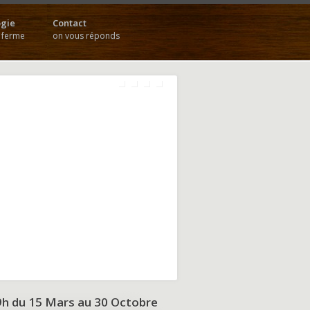
gie
Contact
a ferme
on vous réponds
9h du
15 Mars au 30 Octobre