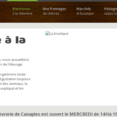
Bienvenue
Nos fromages
Marchés
Pédago
à la chèvrerie
de chèvres
et boutique
visitez l
 à la
, nous accueillons
s de l'élevage.
organisons toute
dégustation toujours
et des animaux, la
 expliqué et les
hèvrerie de Canaples est ouvert le MERCREDI de 14Hà 1