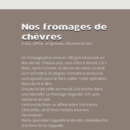
Nos fromages de
chèvres
Frais, affiné, originaux, découvrez les !
Un fromage pèse environ 180 g et nécessite un
litre de lait. Chaque jour, une chèvre donne 2 à 3
litres. Après la traite, le lait est mis dans un tank
où il refroidit à 20 degrés. Ferment et pressure
sont ajoutés pour le faire cailler. Cette opération
dure de 24 à 48 h.
Ensuite le lait caillé est moulé à la louche dans
une faisselle. Le fromage s’égoutte 12h, puis
retourné et salé.
Il est vendu frais ou affiné entre 3 et 6 mois.
Ciboulette, ail et fines herbes peuvent
l’aromatiser.
Notre spécialité s’appelle le Bicottin, médaille d’or
à la foire de la Cappelle.