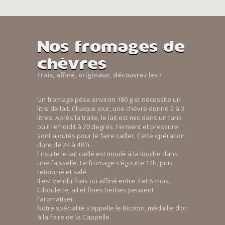
Nos fromages de
chèvres
Frais, affiné, originaux, découvrez les !
Un fromage pèse environ 180 g et nécessite un
litre de lait. Chaque jour, une chèvre donne 2 à 3
litres. Après la traite, le lait est mis dans un tank
où il refroidit à 20 degrés. Ferment et pressure
sont ajoutés pour le faire cailler. Cette opération
dure de 24 à 48 h.
Ensuite le lait caillé est moulé à la louche dans
une faisselle. Le fromage s’égoutte 12h, puis
retourné et salé.
Il est vendu frais ou affiné entre 3 et 6 mois.
Ciboulette, ail et fines herbes peuvent
l’aromatiser.
Notre spécialité s’appelle le Bicottin, médaille d’or
à la foire de la Cappelle.