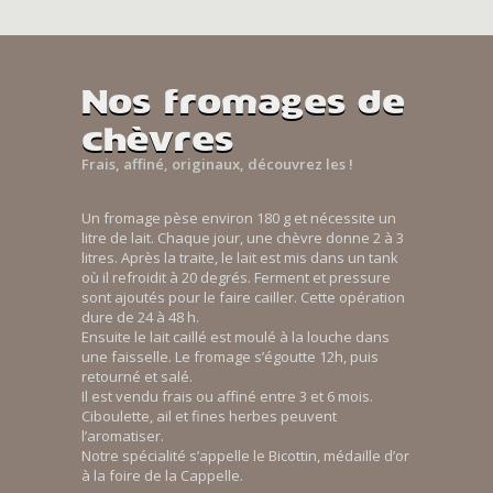
Nos fromages de
chèvres
Frais, affiné, originaux, découvrez les !
Un fromage pèse environ 180 g et nécessite un
litre de lait. Chaque jour, une chèvre donne 2 à 3
litres. Après la traite, le lait est mis dans un tank
où il refroidit à 20 degrés. Ferment et pressure
sont ajoutés pour le faire cailler. Cette opération
dure de 24 à 48 h.
Ensuite le lait caillé est moulé à la louche dans
une faisselle. Le fromage s’égoutte 12h, puis
retourné et salé.
Il est vendu frais ou affiné entre 3 et 6 mois.
Ciboulette, ail et fines herbes peuvent
l’aromatiser.
Notre spécialité s’appelle le Bicottin, médaille d’or
à la foire de la Cappelle.