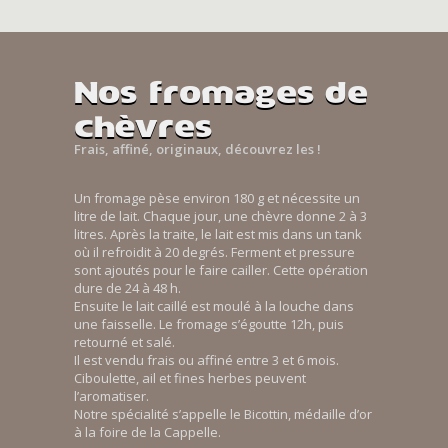
Nos fromages de
chèvres
Frais, affiné, originaux, découvrez les !
Un fromage pèse environ 180 g et nécessite un
litre de lait. Chaque jour, une chèvre donne 2 à 3
litres. Après la traite, le lait est mis dans un tank
où il refroidit à 20 degrés. Ferment et pressure
sont ajoutés pour le faire cailler. Cette opération
dure de 24 à 48 h.
Ensuite le lait caillé est moulé à la louche dans
une faisselle. Le fromage s’égoutte 12h, puis
retourné et salé.
Il est vendu frais ou affiné entre 3 et 6 mois.
Ciboulette, ail et fines herbes peuvent
l’aromatiser.
Notre spécialité s’appelle le Bicottin, médaille d’or
à la foire de la Cappelle.