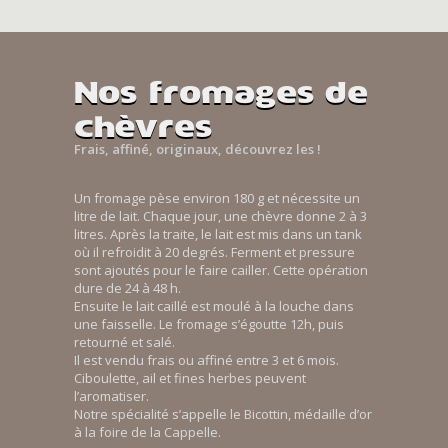
Nos fromages de
chèvres
Frais, affiné, originaux, découvrez les !
Un fromage pèse environ 180 g et nécessite un
litre de lait. Chaque jour, une chèvre donne 2 à 3
litres. Après la traite, le lait est mis dans un tank
où il refroidit à 20 degrés. Ferment et pressure
sont ajoutés pour le faire cailler. Cette opération
dure de 24 à 48 h.
Ensuite le lait caillé est moulé à la louche dans
une faisselle. Le fromage s’égoutte 12h, puis
retourné et salé.
Il est vendu frais ou affiné entre 3 et 6 mois.
Ciboulette, ail et fines herbes peuvent
l’aromatiser.
Notre spécialité s’appelle le Bicottin, médaille d’or
à la foire de la Cappelle.