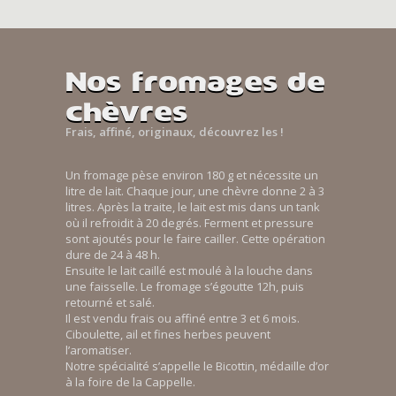
Nos fromages de
chèvres
Frais, affiné, originaux, découvrez les !
Un fromage pèse environ 180 g et nécessite un
litre de lait. Chaque jour, une chèvre donne 2 à 3
litres. Après la traite, le lait est mis dans un tank
où il refroidit à 20 degrés. Ferment et pressure
sont ajoutés pour le faire cailler. Cette opération
dure de 24 à 48 h.
Ensuite le lait caillé est moulé à la louche dans
une faisselle. Le fromage s’égoutte 12h, puis
retourné et salé.
Il est vendu frais ou affiné entre 3 et 6 mois.
Ciboulette, ail et fines herbes peuvent
l’aromatiser.
Notre spécialité s’appelle le Bicottin, médaille d’or
à la foire de la Cappelle.