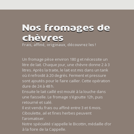
Nos fromages de
chèvres
Frais, affiné, originaux, découvrez les !
Un fromage pèse environ 180 g et nécessite un
litre de lait. Chaque jour, une chèvre donne 2 à 3
litres. Après la traite, le lait est mis dans un tank
où il refroidit à 20 degrés. Ferment et pressure
sont ajoutés pour le faire cailler. Cette opération
dure de 24 à 48 h.
Ensuite le lait caillé est moulé à la louche dans
une faisselle. Le fromage s’égoutte 12h, puis
retourné et salé.
Il est vendu frais ou affiné entre 3 et 6 mois.
Ciboulette, ail et fines herbes peuvent
l’aromatiser.
Notre spécialité s’appelle le Bicottin, médaille d’or
à la foire de la Cappelle.